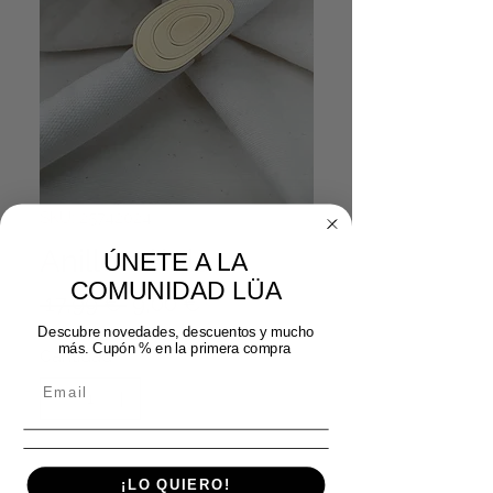
SKU: 25742024
Anillo célula
ÚNETE A LA
COMUNIDAD LÜA
Precio
Precio
 17,99 € 
9,00 €
de
Descubre novedades, descuentos y mucho
más. Cupón % en la primera compra
Cantidad
*
oferta
Agregar al carrito
¡LO QUIERO!