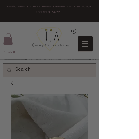
ENVÍO GRATIS POR COMPRAS SUPERIORES A 50 EUROS.
RECÍBELO 24/72H
Iniciar sesión