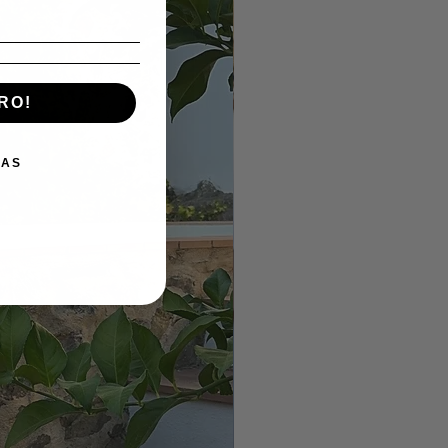
RO!
IAS