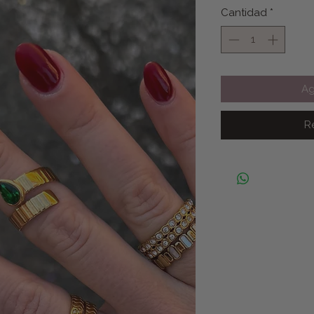
Cantidad
*
Ag
R