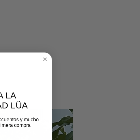
A LA
D LÜA
scuentos y mucho
rimera compra