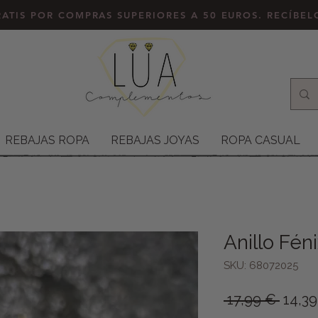
ATIS POR COMPRAS SUPERIORES A 50 EUROS. RECÍBE
REBAJAS ROPA
REBAJAS JOYAS
ROPA CASUAL
Anillo Fén
SKU: 68072025
Preci
 17,99 € 
14,3