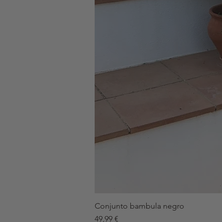
Conjunto bambula negro
Precio
49,99 €