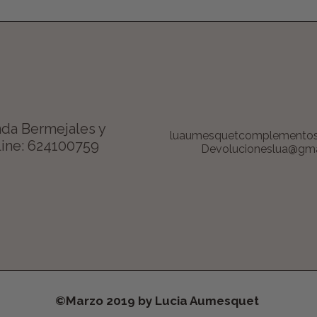
da Bermejales y
luaumesquetcomplemento
ine: 624100759
Devolucioneslua@gma
©Marzo 2019 by Lucia Aumesquet