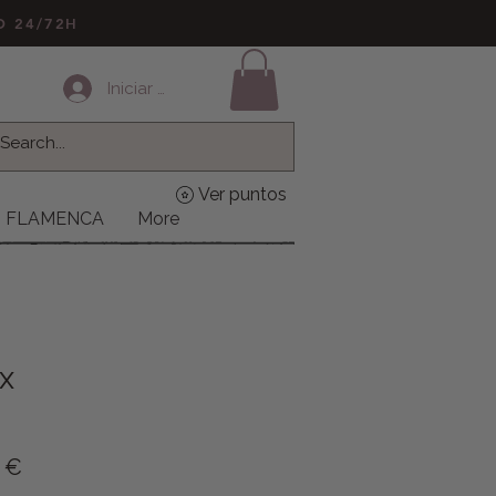
LO 24/72H
Iniciar sesión
Ver puntos
FLAMENCA
More
ix
o
Precio de oferta
9 €