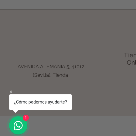
Tien
Onl
AVENIDA ALEMANIA 5, 41012
(Sevilla), Tienda
¿Cómo podemos ayudarte?
1