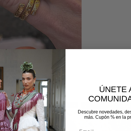
 puede poner tanto arriba en la zona
os
ÚNETE 
COMUNIDA
Descubre novedades, de
más. Cupón % en la p