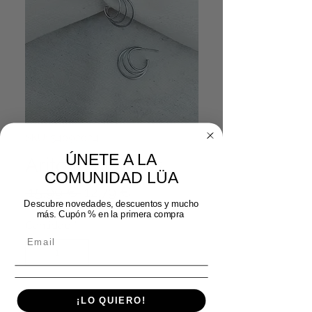
SKU: 54092024
ÚNETE A LA
Arito tri círculos
COMUNIDAD LÜA
Precio
Precio de oferta
 15,99 € 
12,79 €
Descubre novedades, descuentos y mucho
más. Cupón % en la primera compra
Cantidad
*
Agregar al carrito
¡LO QUIERO!