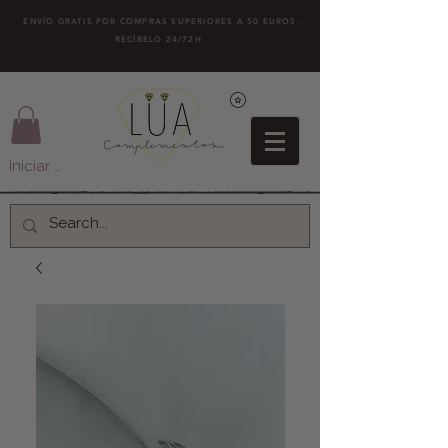
ENVÍO GRATIS POR COMPRAS SUPERIORES A 50 EUROS.
RECÍBELO 24/72H
Iniciar sesión