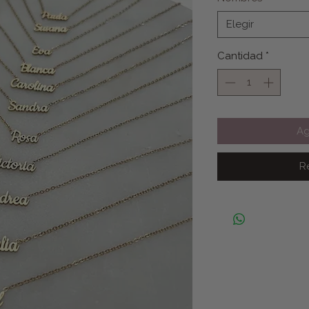
Elegir
Cantidad
*
Ag
R