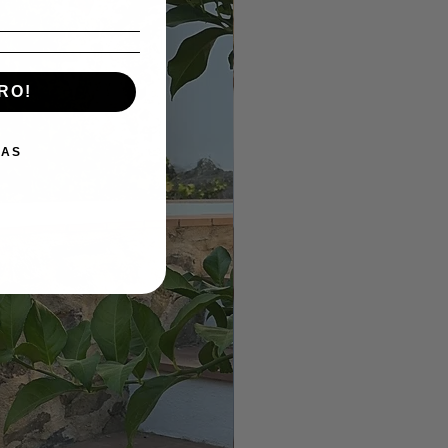
RO!
IAS