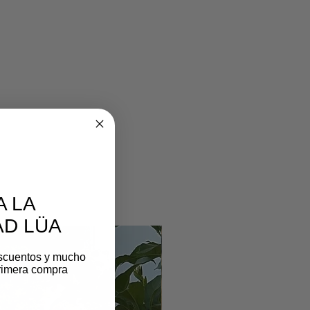
A LA
D LÜA
scuentos y mucho
rimera compra