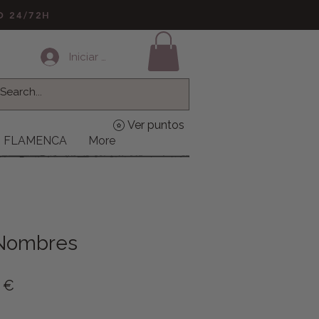
LO 24/72H
Iniciar sesión
Ver puntos
FLAMENCA
More
 Nombres
o
Precio de oferta
9 €