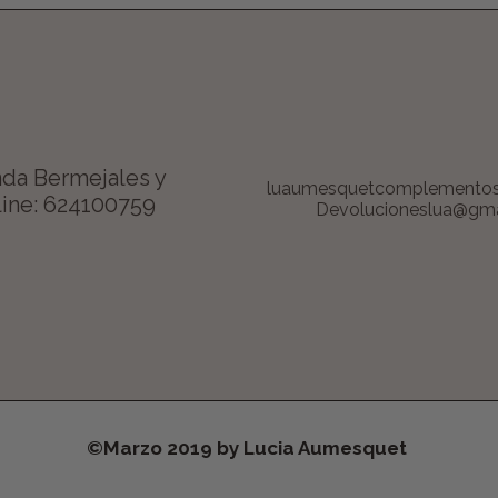
da Bermejales y
luaumesquetcomplemento
ine: 624100759
Devolucioneslua@gma
©Marzo 2019 by Lucia Aumesquet