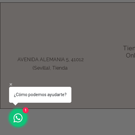
Tien
Onl
AVENIDA ALEMANIA 5, 41012
(Sevilla), Tienda
¿Cómo podemos ayudarte?
1