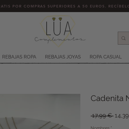
ATIS POR COMPRAS SUPERIORES A 50 EUROS. RECÍBE
REBAJAS ROPA
REBAJAS JOYAS
ROPA CASUAL
Cadenita
Preci
 17,99 € 
14,3
Nombres
*