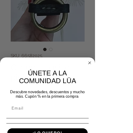
SKU: 66582025
Cinturón básico
ÚNETE A LA
piel negro
COMUNIDAD LÜA
Precio
39,99 €
Descubre novedades, descuentos y mucho
más. Cupón % en la primera compra
Cantidad
*
Agregar al carrito