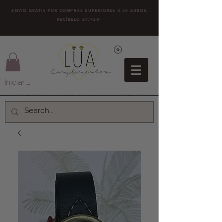
ENVÍO GRATIS POR COMPRAS SUPERIORES A 50 EUROS.
RECÍBELO 24/72H
Iniciar sesión