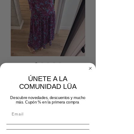
SKU: 77512026
ÚNETE A LA
Conjunto bambú
COMUNIDAD LÜA
azul
Descubre novedades, descuentos y mucho
Precio
más. Cupón % en la primera compra
52,99 €
Cantidad
*