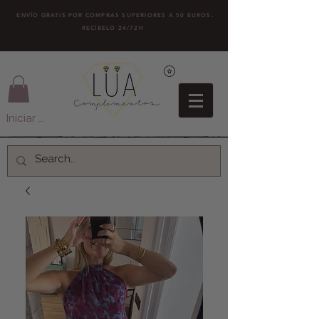
ENVÍO GRATIS POR COMPRAS SUPERIORES A 50 EUROS.
RECÍBELO 24/72H
Iniciar sesión