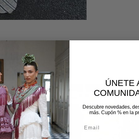
a 34 hasta 38 (meter por arriba)
os
ÚNETE 
COMUNIDA
Descubre novedades, de
más. Cupón % en la p