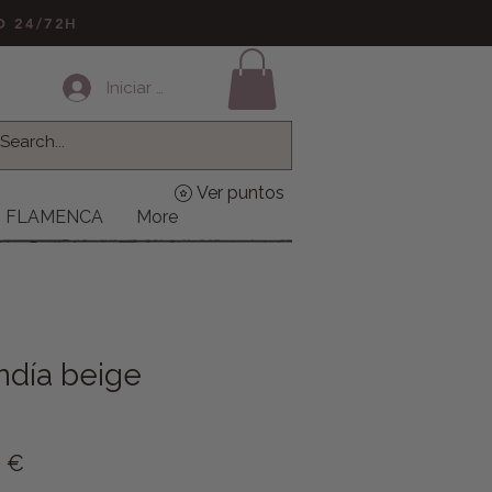
LO 24/72H
Iniciar sesión
Ver puntos
FLAMENCA
More
ndía beige
o
Precio de oferta
0 €