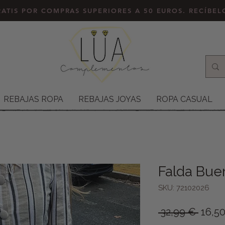
ATIS POR COMPRAS SUPERIORES A 50 EUROS. RECÍBE
REBAJAS ROPA
REBAJAS JOYAS
ROPA CASUAL
Falda Bue
SKU: 72102026
Preci
 32,99 € 
16,5