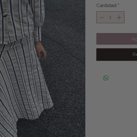
Cantidad
*
Ag
R