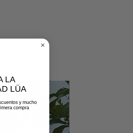
A LA
D LÜA
scuentos y mucho
rimera compra