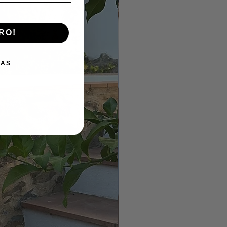
RO!
IAS