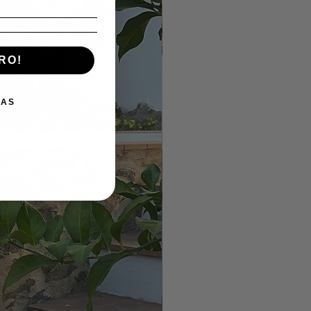
RO!
IAS