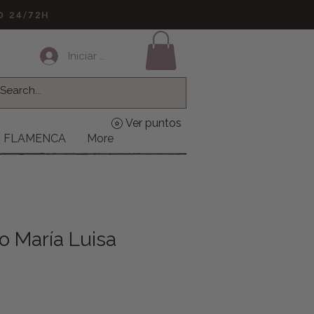
LO 24/72H
Iniciar sesión
Ver puntos
FLAMENCA
More
o María Luisa