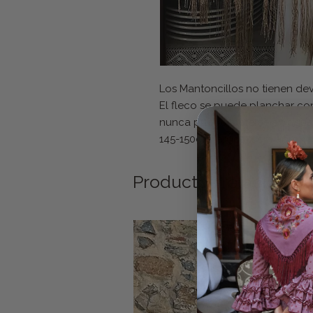
Los Mantoncillos no tienen de
El fleco se puede planchar co
nunca puede meterse en agua
145-150cm largo, 50cm aprox p
Productos relacionad