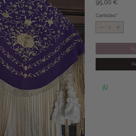
Precio
95,00 €
Cantidad
*
Ag
R