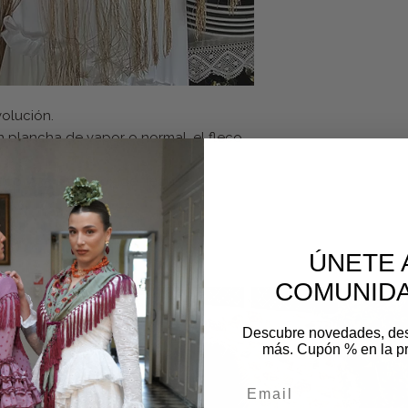
volución.
n plancha de vapor o normal, el fleco
ico y 35 cm aprox de fleco
os
ÚNETE 
COMUNIDA
Descubre novedades, de
más. Cupón % en la p