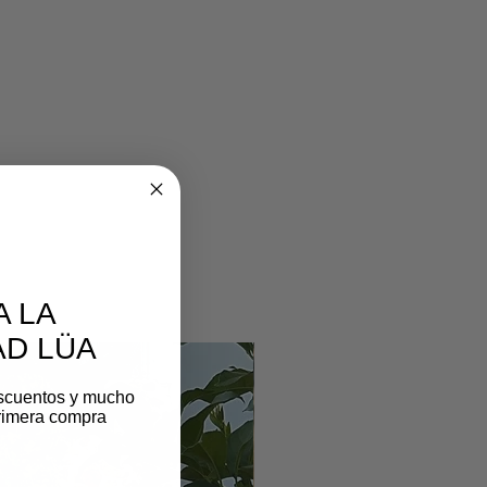
A LA
D LÜA
scuentos y mucho
rimera compra