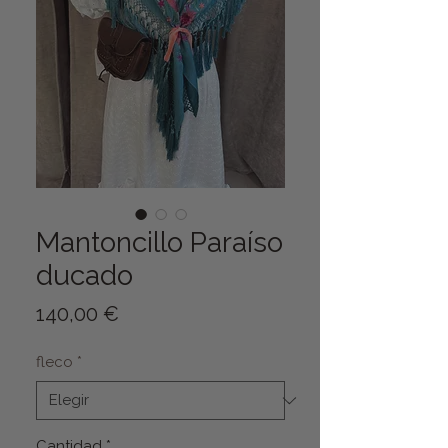
Mantoncillo Paraíso
ducado
Precio
140,00 €
fleco
*
Cantidad
*