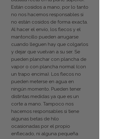
Están cosidos a mano, por lo tanto
no nos hacemos responsables si
no están cosidos de forma exacta.
Al hacer el envío, los flecos y el
mantoncillo pueden arrugarse
cuando lleguen hay que colgarlos
y dejar que vuelvan a su ser. Se
pueden planchar con plancha de
vapor o con plancha normal (con
un trapo encima). Los flecos no
pueden meterse en agua en
ningún momento. Pueden tener
distintas medidas ya que es un
corte a mano. Tampoco nos
hacemos responsables si tiene
algunas betas de hilo
ocasionadas por el propio
enflecado, ni alguna pequeña