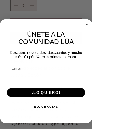
Agregar al carrito
ÚNETE A LA
Realizar compra
COMUNIDAD LÜA
Descubre novedades, descuentos y mucho
Los mantoncillos no tienen
más. Cupón % en la primera compra
devolución.
Enrejado especial con doble
vuelta y Borlón
Al comprar un mantoncillo acepta
¡LO QUIERO!
el proceso artesanal: Los
mantoncillos están cortados "al
NO, GRACIAS
bies" es una técnica empleada en
costura que consiste en utilizar el
tejido en sentido diagonal, por lo