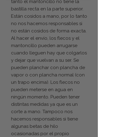
tanto el mantoncillo no tiene la
bastilla recta en la parte superior.
Están cosidos a mano, por lo tanto
no nos hacemos responsables si
no están cosidos de forma exacta.
Al hacer el envío, los flecos y el
mantoncillo pueden arrugarse
cuando lleguen hay que colgarlos
y dejar que vuelvan a su ser. Se
pueden planchar con plancha de
vapor o con plancha normal (con
un trapo encima). Los flecos no
pueden meterse en agua en
ningún momento. Pueden tener
distintas medidas ya que es un
corte a mano. Tampoco nos
hacemos responsables si tiene
algunas betas de hilo
ocasionadas por el propio