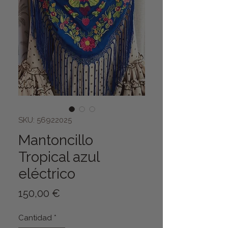
SKU: 56922025
Mantoncillo
Tropical azul
eléctrico
Precio
150,00 €
Cantidad
*