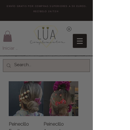
ENVÍO GRATIS POR COMPRAS SUPERIORES A 50 EUROS.
RECÍBELO 24/72H
Iniciar sesión
Peinecillo
Peinecillo