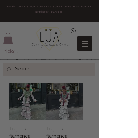
ENVÍO GRATIS POR COMPRAS SUPERIORES A 50 EUROS.
RECÍBELO 24/72H
Iniciar sesión
Traje de
Traje de
flamenca
flamenca