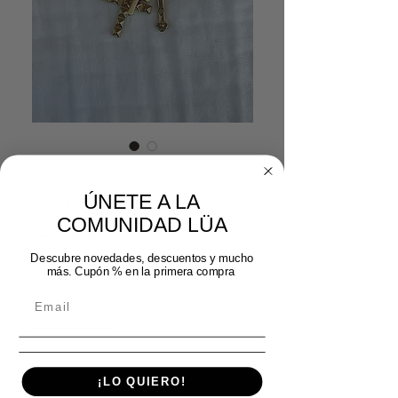
SKU: 5561096939171
Amanda cruces
ÚNETE A LA
COMUNIDAD LÜA
Precio
Precio de oferta
 27,99 € 
22,39 €
Descubre novedades, descuentos y mucho
más. Cupón % en la primera compra
Cantidad
*
Agotado
¡LO QUIERO!
Notificar al estar disponible