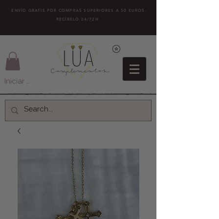
ENVÍO GRATIS POR COMPRAS SUPERIORES A 50 EUROS.
RECÍBELO 24/72H
Iniciar sesión