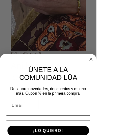
SKU: 78122026
Anillo caracola
ÚNETE A LA
Precio
Precio de oferta
COMUNIDAD LÜA
 17,99 € 
14,39 €
Descubre novedades, descuentos y mucho
Cantidad
*
más. Cupón % en la primera compra
Agregar al carrito
¡LO QUIERO!