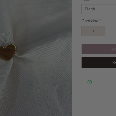
Elegir
Cantidad
*
Ag
R