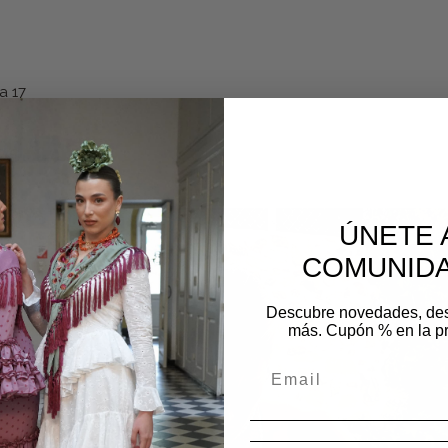
a 17
os
ÚNETE 
COMUNIDA
Descubre novedades, de
más. Cupón % en la p