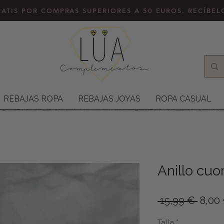
ATIS POR COMPRAS SUPERIORES A 50 EUROS. RECÍBE
REBAJAS ROPA
REBAJAS JOYAS
ROPA CASUAL
Anillo cuo
Preci
 15,99 € 
8,00
Talla
*