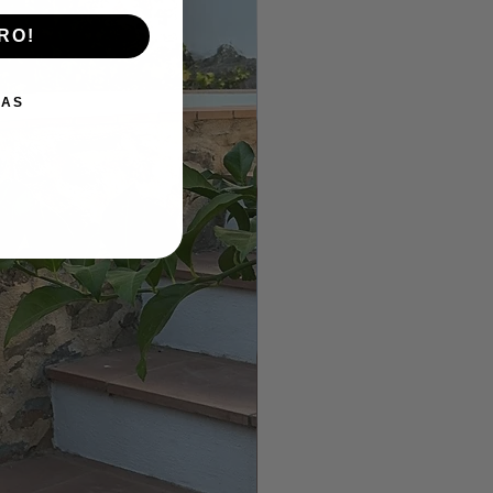
RO!
IAS