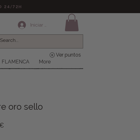
LO 24/72H
Iniciar sesión
Ver puntos
FLAMENCA
More
re oro sello
o
Precio de oferta
 €