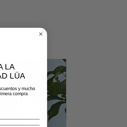
A LA
D LÜA
scuentos y mucho
rimera compra