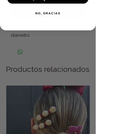
Realizar compra
NO, GRACIAS
Talla única, mediana 1,7cm
diámetro
Productos relacionados