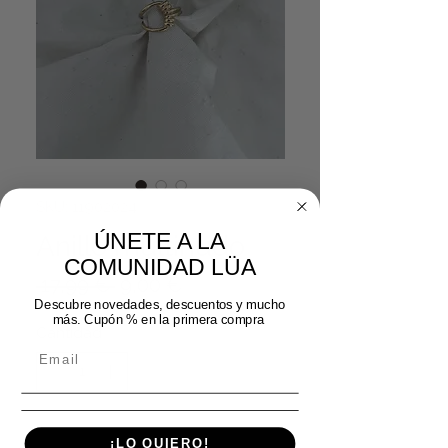
SKU: 11902024
ÚNETE A LA
Anillo multinudo
COMUNIDAD LÜA
Precio
Precio de oferta
 17,99 € 
9,00 €
Descubre novedades, descuentos y mucho
más. Cupón % en la primera compra
Cantidad
*
Agregar al carrito
¡LO QUIERO!