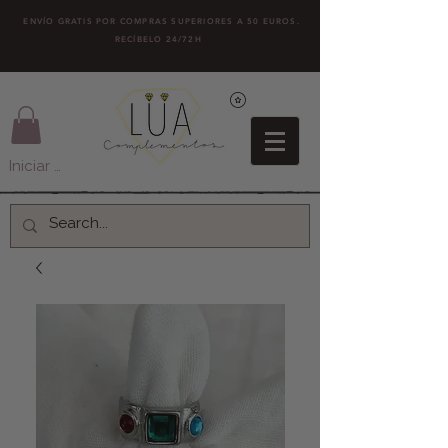
ENVÍO GRATIS POR COMPRAS SUPERIORES A 50 EUROS.
RECÍBELO 24/72H
Iniciar sesión