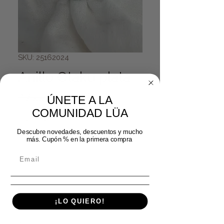
SKU: 25162024
Anillo Otaku plata
Precio
Precio de oferta
 17,99 € 
14,39 €
ÚNETE A LA
COMUNIDAD LÜA
Cantidad
*
Descubre novedades, descuentos y mucho
más. Cupón % en la primera compra
Agregar al carrito
Realizar compra
¡LO QUIERO!