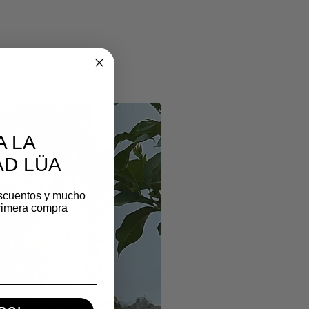
A LA
D LÜA
scuentos y mucho
rimera compra