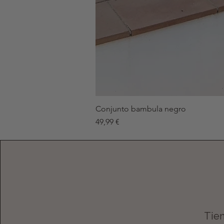
Conjunto bambula negro
Precio
49,99 €
Tien