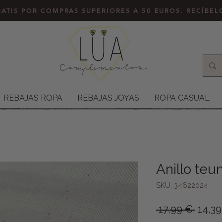
ATIS POR COMPRAS SUPERIORES A 50 EUROS. RECÍBE
REBAJAS ROPA
REBAJAS JOYAS
ROPA CASUAL
Anillo teu
SKU: 34622024
Preci
 17,99 € 
14,3