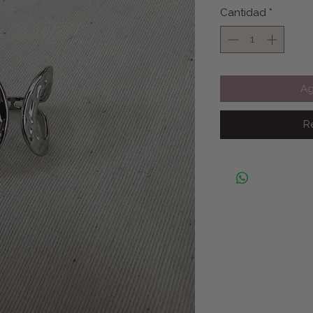
Cantidad
*
Ag
R