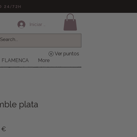
LO 24/72H
Iniciar sesión
Ver puntos
FLAMENCA
More
mble plata
o
Precio de oferta
9 €