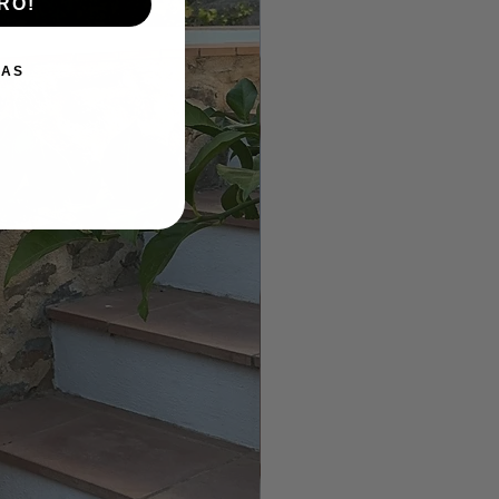
RO!
IAS