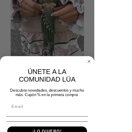
ÚNETE A LA
SKU: 40312025
COMUNIDAD LÜA
Broche mariposa
Descubre novedades, descuentos y mucho
Alice
más. Cupón % en la primera compra
Precio
12,99 €
Cantidad
*
¡LO QUIERO!