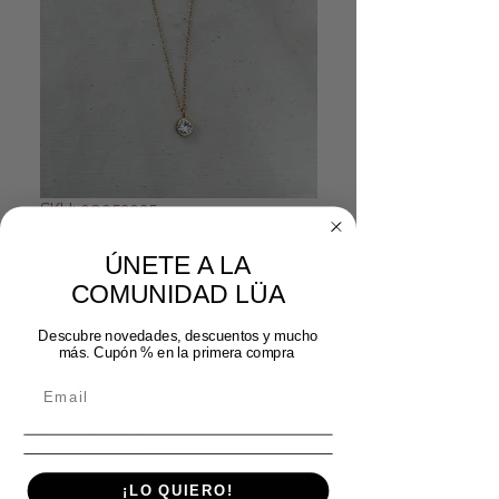
SKU: 09052025
Cadena brillo
ÚNETE A LA
grande
COMUNIDAD LÜA
Precio
Precio de oferta
 17,99 € 
14,39 €
Descubre novedades, descuentos y mucho
más. Cupón % en la primera compra
Cantidad
*
¡LO QUIERO!
Agregar al carrito