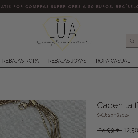
ATIS POR COMPRAS SUPERIORES A 50 EUROS. RECÍBE
REBAJAS ROPA
REBAJAS JOYAS
ROPA CASUAL
Cadenita f
SKU: 20982025
Preci
 24,99 € 
12,5