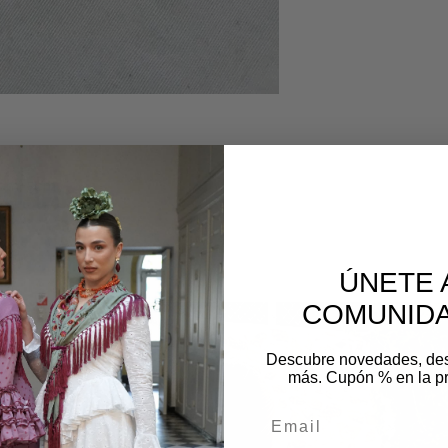
40cm+5cm
os
ÚNETE 
COMUNIDA
Descubre novedades, de
más. Cupón % en la p