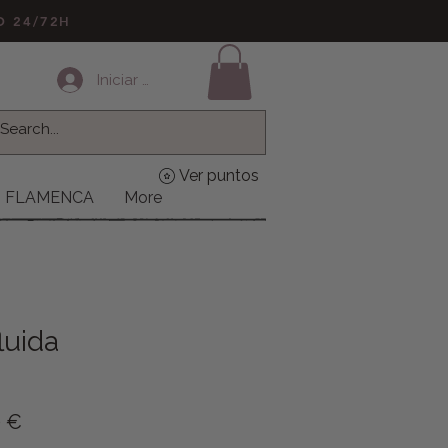
LO 24/72H
Iniciar sesión
Ver puntos
FLAMENCA
More
luida
o
Precio de oferta
0 €