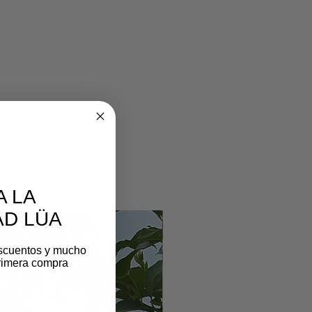
A LA
D LÜA
scuentos y mucho
rimera compra