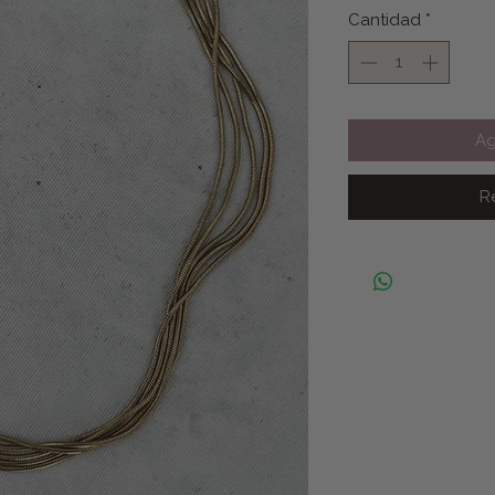
Cantidad
*
Ag
R