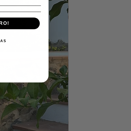
RO!
IAS