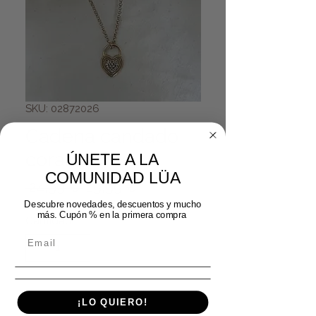
SKU: 02872026
Cadena candado
corazón
ÚNETE A LA
COMUNIDAD LÜA
Precio
Precio de oferta
 24,99 € 
19,99 €
Descubre novedades, descuentos y mucho
más. Cupón % en la primera compra
Cantidad
*
Agregar al carrito
¡LO QUIERO!