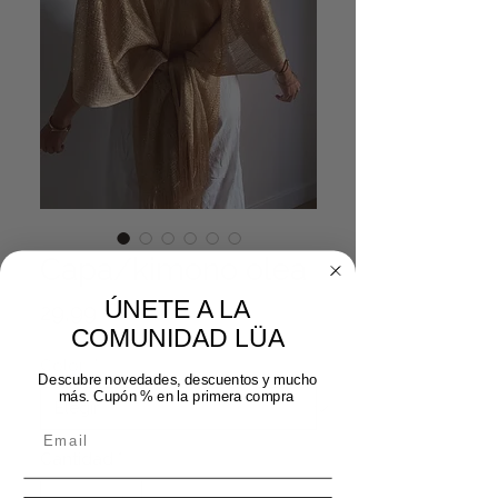
Capa/kimono olea
ÚNETE A LA
Precio
29,99 €
COMUNIDAD LÜA
Color
*
Descubre novedades, descuentos y mucho
más. Cupón % en la primera compra
Cantidad
*