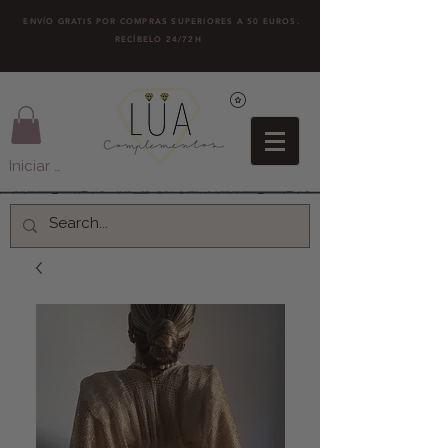
ENVÍO GRATIS POR COMPRAS SUPERIORES A 50 EUROS.
RECÍBELO 24/72H
Iniciar sesión