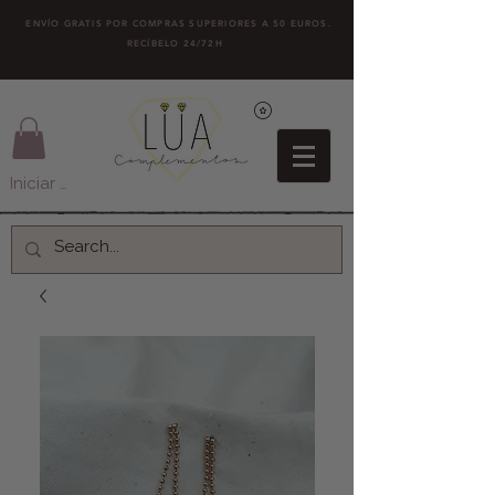
ENVÍO GRATIS POR COMPRAS SUPERIORES A 50 EUROS.
RECÍBELO 24/72H
Iniciar sesión