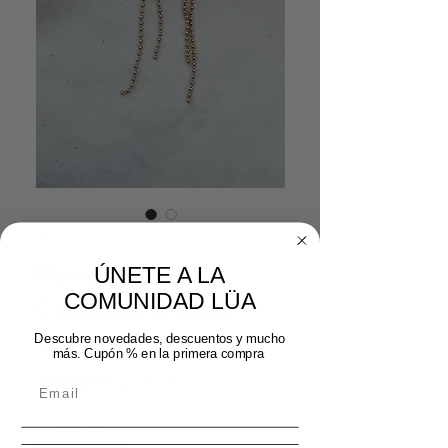
SKU: 03262024
Pendientes
ÚNETE A LA
COMUNIDAD LÜA
Cascada bolitas
oro
Descubre novedades, descuentos y mucho
más. Cupón % en la primera compra
Precio
Precio de oferta
 17,99 € 
9,00 €
Cantidad
*