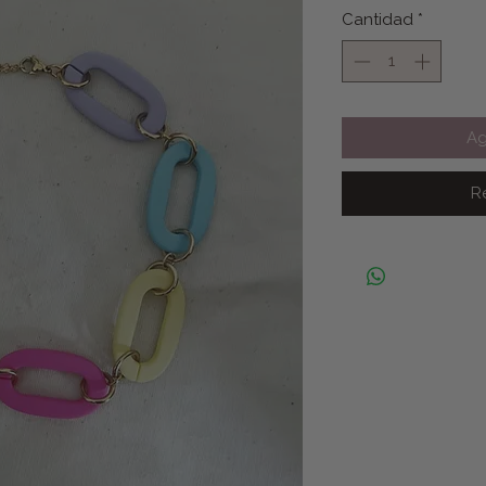
Cantidad
*
Ag
R