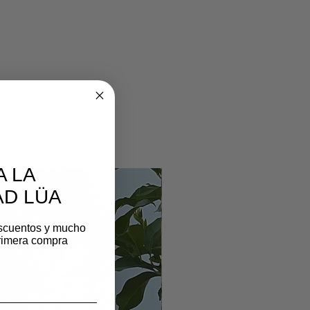
A LA
D LÜA
scuentos y mucho
rimera compra