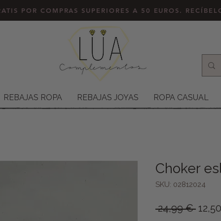
ATIS POR COMPRAS SUPERIORES A 50 EUROS. RECÍBE
REBAJAS ROPA
REBAJAS JOYAS
ROPA CASUAL
Choker es
SKU: 02812024
Preci
 24,99 € 
12,5