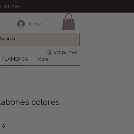
LO 24/72H
Iniciar sesión
Ver puntos
FLAMENCA
More
labones colores
o
Precio de oferta
0 €