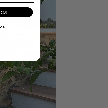
RO!
IAS