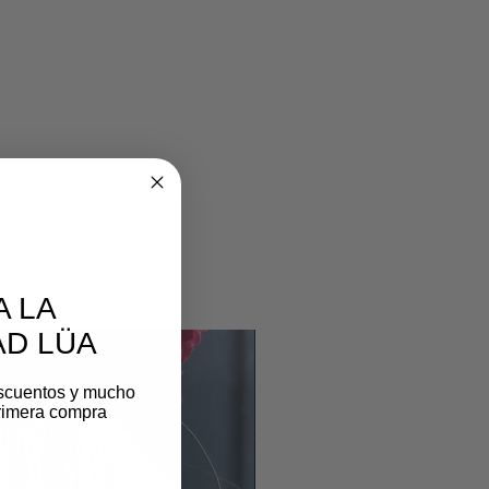
A LA
D LÜA
scuentos y mucho
rimera compra