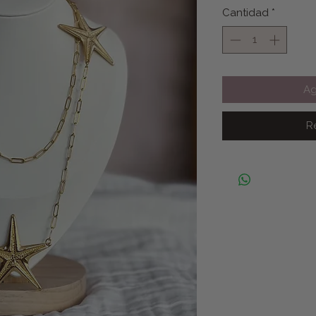
Cantidad
*
Ag
R