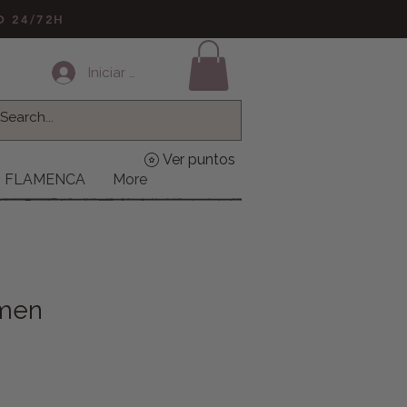
LO 24/72H
Iniciar sesión
Ver puntos
FLAMENCA
More
rmen