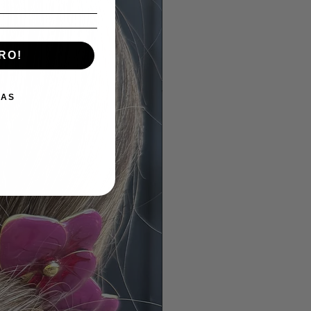
RO!
IAS