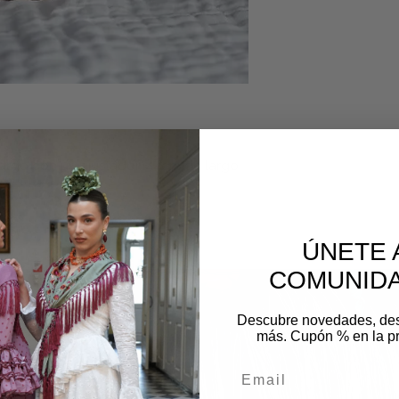
 largo con un ajustador. 44cm de largo
os
ÚNETE 
COMUNIDA
Descubre novedades, de
más. Cupón % en la p