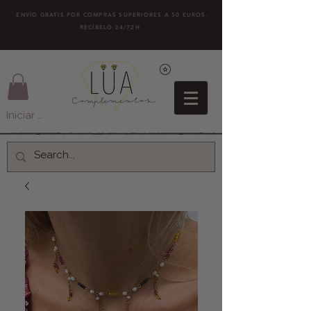
ENVÍO GRATIS POR COMPRAS SUPERIORES A 50 EUROS.
RECÍBELO 24/72H
Iniciar sesión