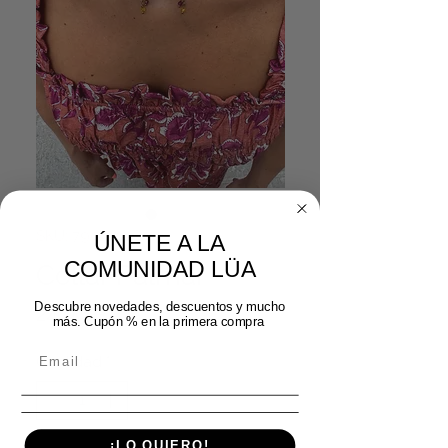
SKU: 79022026
ÚNETE A LA
COMUNIDAD LÜA
Collar Palmar
Descubre novedades, descuentos y mucho
Precio
24,99 €
más. Cupón % en la primera compra
Cantidad
*
¡LO QUIERO!