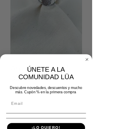
SKU: 00792024
Anillo sello doble
ÚNETE A LA
plata
COMUNIDAD LÜA
Precio
Precio de oferta
 15,99 € 
8,00 €
Descubre novedades, descuentos y mucho
más. Cupón % en la primera compra
Cantidad
*
¡LO QUIERO!