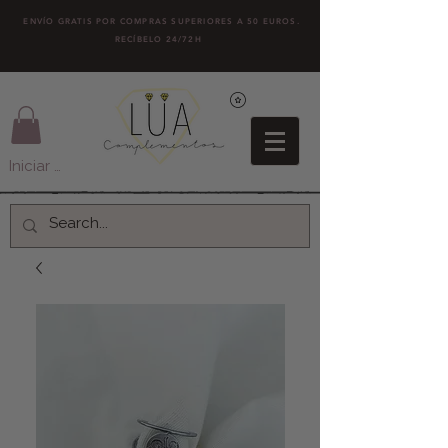
ENVÍO GRATIS POR COMPRAS SUPERIORES A 50 EUROS.
RECÍBELO 24/72H
Iniciar sesión