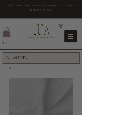
ENVÍO GRATIS POR COMPRAS SUPERIORES A 50 EUROS.
RECÍBELO 24/72H
Iniciar sesión