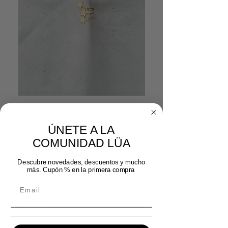
SKU: 12212024
ÚNETE A LA
Ear cuff Estrellas
COMUNIDAD LÜA
escalador
Descubre novedades, descuentos y mucho
más. Cupón % en la primera compra
Precio
Precio de oferta
 11,99 € 
9,59 €
Cantidad
*