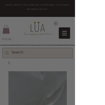
ENVÍO GRATIS POR COMPRAS SUPERIORES A 50 EUROS.
RECÍBELO 24/72H
Iniciar sesión