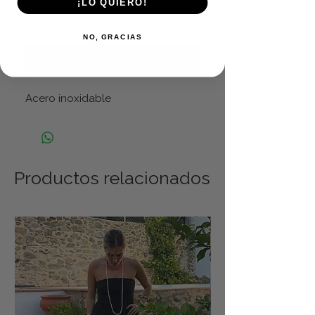
¡LO QUIERO!
Agregar al carrito
NO, GRACIAS
Realizar compra
Acero inoxidable
Productos relacionados