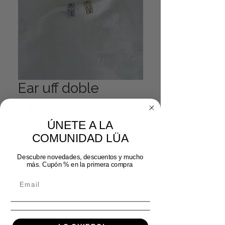
Ear uff doble
cadena
Precio
11,99 €
ÚNETE A LA
COMUNIDAD LÜA
Color
*
Descubre novedades, descuentos y mucho
más. Cupón % en la primera compra
Cantidad
*