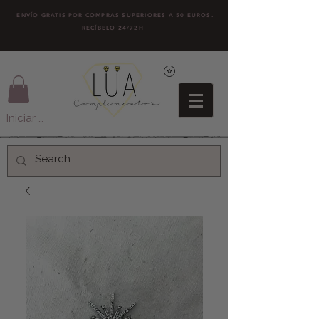
ENVÍO GRATIS POR COMPRAS SUPERIORES A 50 EUROS.
RECÍBELO 24/72H
Iniciar sesión