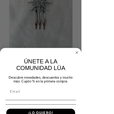
SKU: 29892024
Peinecillo Estrella
ÚNETE A LA
cabalgata plata
COMUNIDAD LÜA
Precio
8,99 €
Descubre novedades, descuentos y mucho
más. Cupón % en la primera compra
Cantidad
*
¡LO QUIERO!