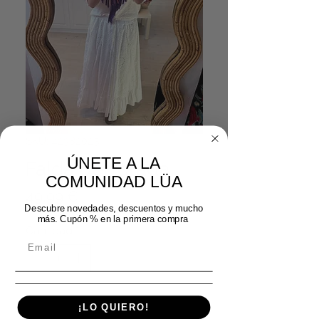
SKU: 42382025
ÚNETE A LA
Falda perforada
COMUNIDAD LÜA
Precio
49,99 €
Descubre novedades, descuentos y mucho
más. Cupón % en la primera compra
Cantidad
*
Agregar al carrito
¡LO QUIERO!