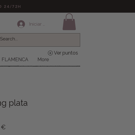
LO 24/72H
Iniciar sesión
Ver puntos
FLAMENCA
More
ng plata
o
Precio de oferta
 €