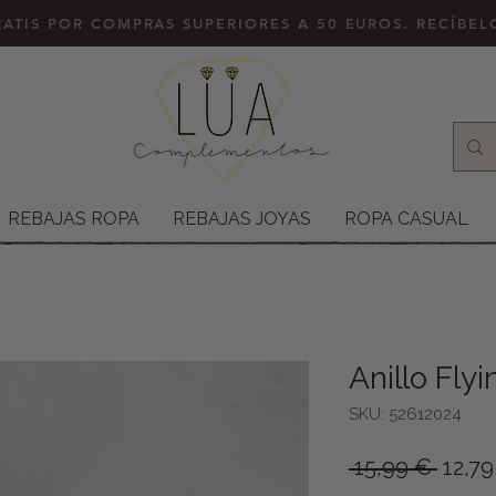
ATIS POR COMPRAS SUPERIORES A 50 EUROS. RECÍBE
REBAJAS ROPA
REBAJAS JOYAS
ROPA CASUAL
Anillo Flyi
SKU: 52612024
Preci
 15,99 € 
12,79