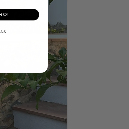
RO!
IAS