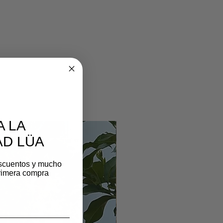
A LA
D LÜA
scuentos y mucho
rimera compra