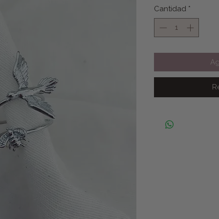
Cantidad
*
Ag
R