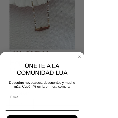
SKU: 4539699229171
Hojita detalles
ÚNETE A LA
blancos
COMUNIDAD LÜA
Precio
Precio de oferta
 17,99 € 
14,39 €
Descubre novedades, descuentos y mucho
más. Cupón % en la primera compra
Cantidad
*