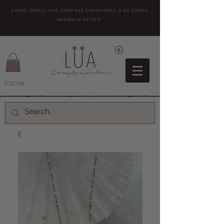
ENVÍO GRATIS POR COMPRAS SUPERIORES A 50 EUROS.
RECÍBELO 24/72H
Iniciar sesión