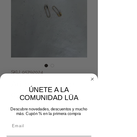
SKU: 05792024
Arito imperdible
ÚNETE A LA
oro
COMUNIDAD LÜA
Precio
Precio de oferta
 8,99 € 
7,19 €
Descubre novedades, descuentos y mucho
más. Cupón % en la primera compra
número
*