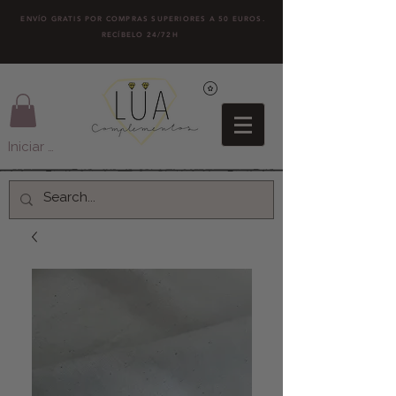
ENVÍO GRATIS POR COMPRAS SUPERIORES A 50 EUROS.
RECÍBELO 24/72H
Iniciar sesión