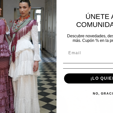
 cuando lleguen hay que colgarlos y
e pueden planchar con plancha de
on un trapo encima). Los flecos no
ÚNETE 
ngún momento. Pueden tener distintas
COMUNIDA
a mano. Tampoco nos hacemos
betas de hilo ocasionadas por el
Descubre novedades, de
equeña manchas de los tintes
más. Cupón % en la p
s los mantoncillos por si tienen algun
o anteriormente
os
¡LO QUIE
NO, GRAC