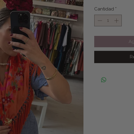
Cantidad
*
Ag
R