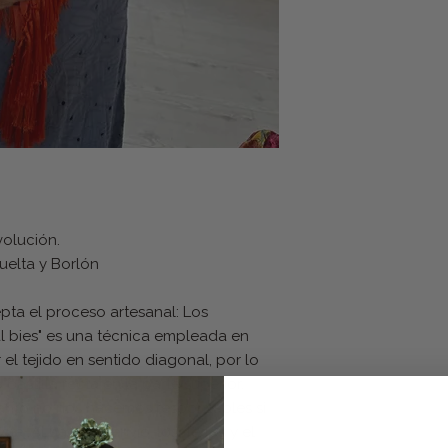
volución.
uelta y Borlón
pta el proceso artesanal: Los
l bies" es una técnica empleada en
 el tejido en sentido diagonal, por lo
 bastilla recta en la parte superior.
tanto no nos hacemos responsables si
a. Al hacer el envío, los flecos y el