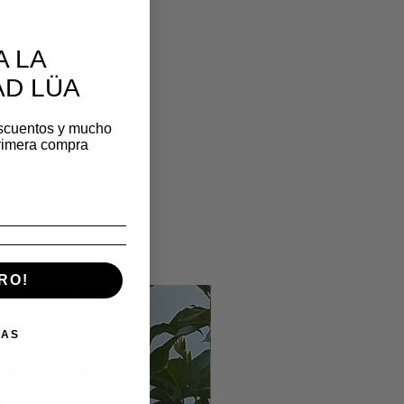
A LA
D LÜA
scuentos y mucho
rimera compra
RO!
IAS