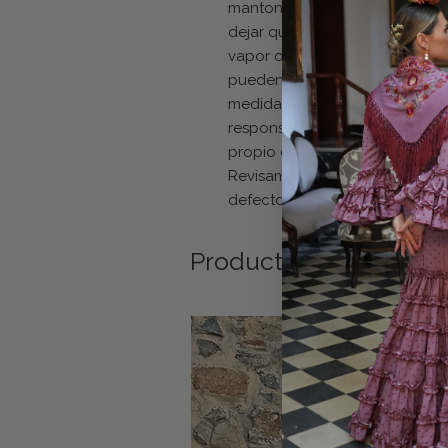
mantoncillo pueden arrugarse
dejar que vuelvan a su ser. S
vapor o con plancha normal (c
pueden meterse en agua en ni
medidas ya que es un corte 
responsables si tiene algunas 
propio enflecado, ni alguna p
Revisamos minuciosamente todo
defecto fuera de lo comentad
Productos relacionad