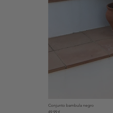
Conjunto bambula negro
Precio
49,99 €