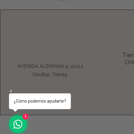
Tien
Onl
AVENIDA ALEMANIA 5, 41012
(Sevilla), Tienda
¿Cómo podemos ayudarte?
1