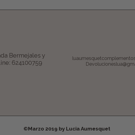
da Bermejales y
luaumesquetcomplemento
ine: 624100759
Devolucioneslua@gma
©Marzo 2019 by Lucia Aumesquet