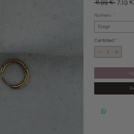
Precio
 8,99 € 
7,19 €
Número
*
Elegir
Cantidad
*
Ag
R