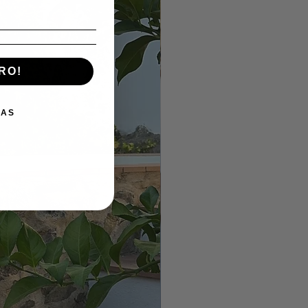
RO!
IAS