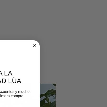
A LA
D LÜA
scuentos y mucho
rimera compra