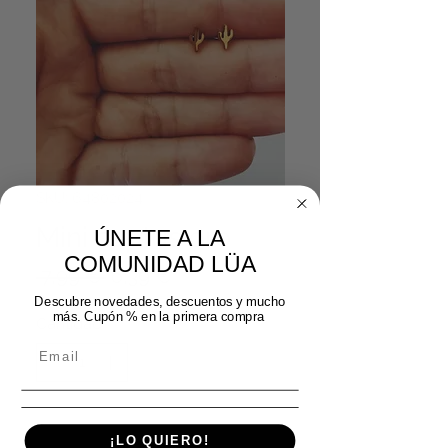
SKU: 64802024
Mini captus oro
ÚNETE A LA
COMUNIDAD LÜA
Precio
Precio de oferta
 7,99 € 
6,39 €
Descubre novedades, descuentos y mucho
más. Cupón % en la primera compra
Cantidad
*
Agregar al carrito
¡LO QUIERO!