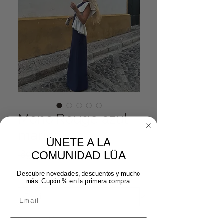
Mono Rouge azul
marino
ÚNETE A LA
Precio
Precio de oferta
 89,99 € 
53,99 €
COMUNIDAD LÜA
Descubre novedades, descuentos y mucho
Talla
*
más. Cupón % en la primera compra
Cantidad
*