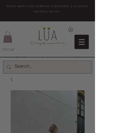
ENVÍO GRATIS POR COMPRAS SUPERIORES A 50 EUROS.
RECÍBELO 24/72H
Iniciar sesión