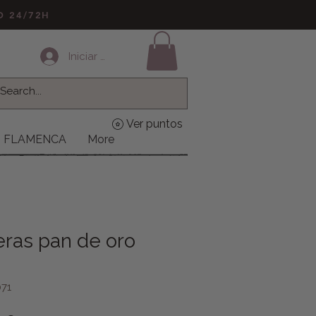
LO 24/72H
Iniciar sesión
Ver puntos
FLAMENCA
More
eras pan de oro
71