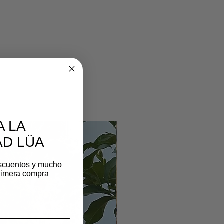
A LA
D LÜA
scuentos y mucho
rimera compra