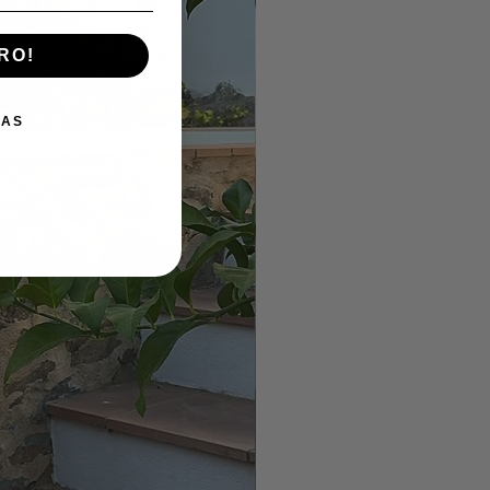
RO!
IAS