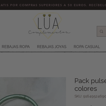
ATIS POR COMPRAS SUPERIORES A 50 EUROS. RECÍBE
REBAJAS ROPA
REBAJAS JOYAS
ROPA CASUAL
Pack puls
colores
SKU: 91649524690