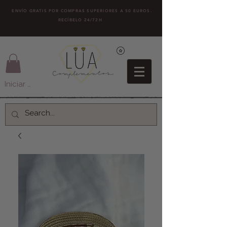
ENVÍO GRATIS POR COMPRAS SUPERIORES A 50 EUROS.
RECÍBELO 24/72H
Iniciar sesión