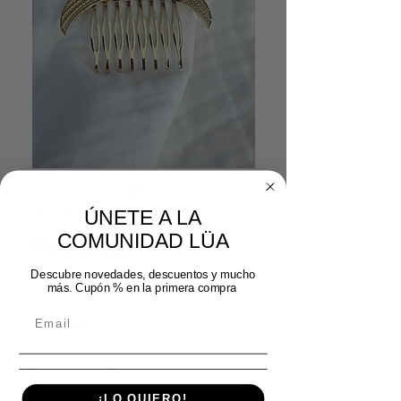
SKU: 40822025
ÚNETE A LA
COMUNIDAD LÜA
Peinecillo Arco
Descubre novedades, descuentos y mucho
Precio
12,99 €
más. Cupón % en la primera compra
Cantidad
*
¡LO QUIERO!