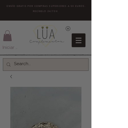
ENVÍO GRATIS POR COMPRAS SUPERIORES A 50 EUROS.
RECÍBELO 24/72H
Iniciar sesión