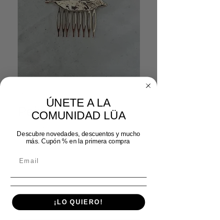
SKU: 18542024
ÚNETE A LA
Peinecillo laurel
COMUNIDAD LÜA
Precio
9,99 €
Descubre novedades, descuentos y mucho
más. Cupón % en la primera compra
Cantidad
*
¡LO QUIERO!
Agregar al carrito