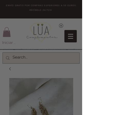
ENVÍO GRATIS POR COMPRAS SUPERIORES A 50 EUROS.
RECÍBELO 24/72H
Iniciar sesión