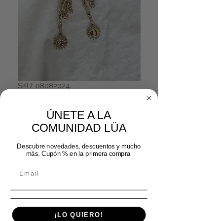
SKU: 08082024
Pendientes cadena
ÚNETE A LA
soleada
COMUNIDAD LÜA
Precio
Precio de oferta
 17,99 € 
14,39 €
Descubre novedades, descuentos y mucho
más. Cupón % en la primera compra
Cantidad
*
Agregar al carrito
¡LO QUIERO!