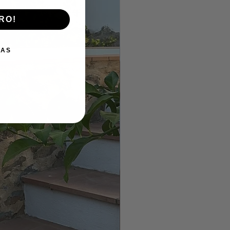
RO!
IAS