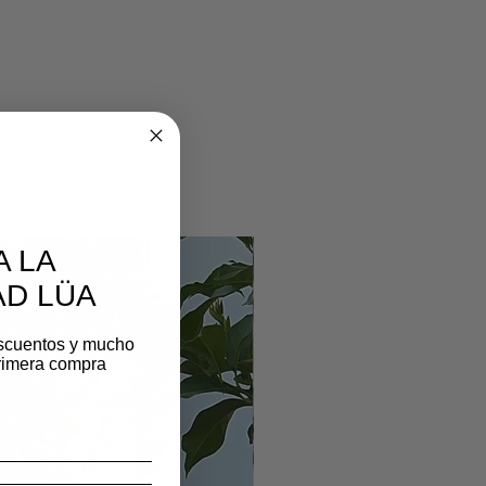
A LA
D LÜA
scuentos y mucho
rimera compra