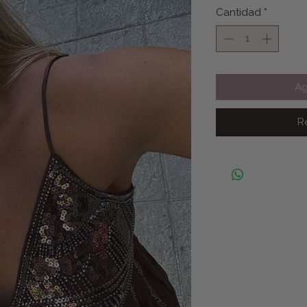
Cantidad
*
Ag
R