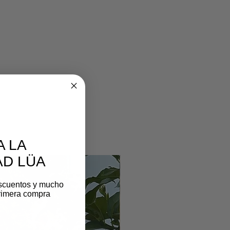
A LA
D LÜA
scuentos y mucho
rimera compra