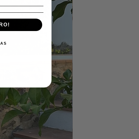
RO!
IAS