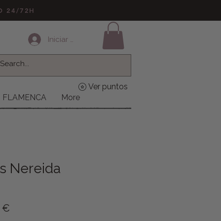
LO 24/72H
Iniciar sesión
Ver puntos
FLAMENCA
More
s Nereida
o
Precio de oferta
9 €