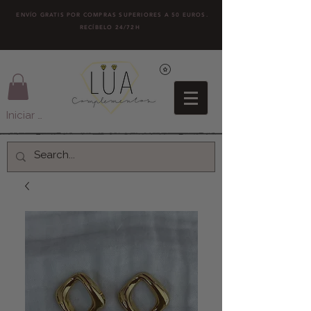
ENVÍO GRATIS POR COMPRAS SUPERIORES A 50 EUROS.
RECÍBELO 24/72H
Iniciar sesión