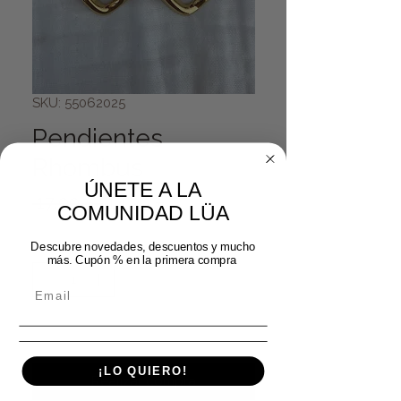
SKU: 55062025
Pendientes
Rhombus
ÚNETE A LA
Precio
Precio de oferta
 17,99 € 
14,39 €
COMUNIDAD LÜA
Cantidad
*
Descubre novedades, descuentos y mucho
más. Cupón % en la primera compra
Agregar al carrito
¡LO QUIERO!
Realizar compra