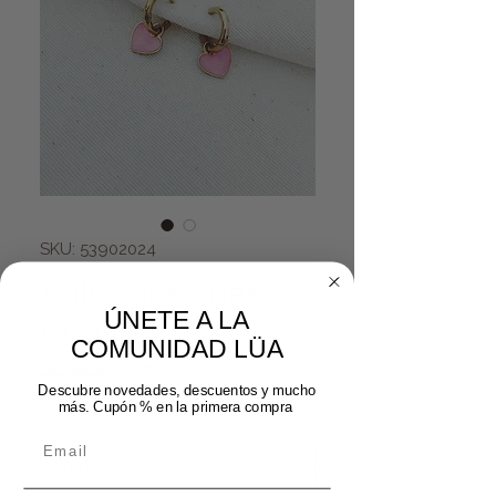
SKU: 53902024
Arito corazones
ÚNETE A LA
rosa oro
COMUNIDAD LÜA
Precio
Precio de oferta
 8,99 € 
4,50 €
Descubre novedades, descuentos y mucho
más. Cupón % en la primera compra
Número
*