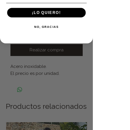
Cantidad
*
¡LO QUIERO!
NO, GRACIAS
Agregar al carrito
Realizar compra
Acero inoxidable.
El precio es por unidad.
Productos relacionados