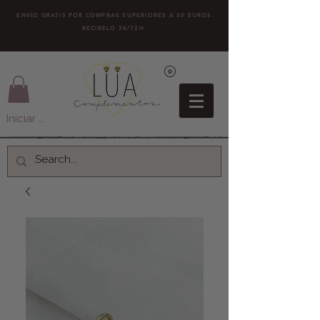
ENVÍO GRATIS POR COMPRAS SUPERIORES A 50 EUROS.
RECÍBELO 24/72H
Iniciar sesión