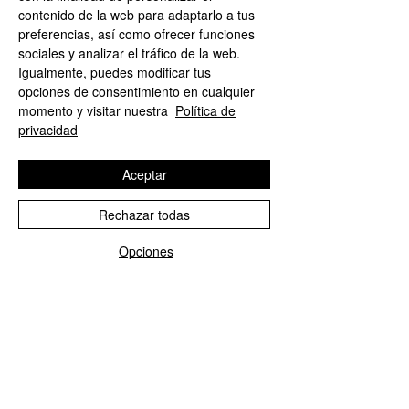
contenido de la web para adaptarlo a tus
preferencias, así como ofrecer funciones
sociales y analizar el tráfico de la web.
Igualmente, puedes modificar tus
opciones de consentimiento en cualquier
momento y visitar nuestra
Política de
privacidad
Conjunto bambula negro
Pareo Saona verde o
¿Cómo podemos ayudarte?
¿Cómo podemos ayudarte?
Aceptar
Precio
Precio
49,99 €
18,99 €
1
1
1
Rechazar todas
Agregar al carrito
Opciones