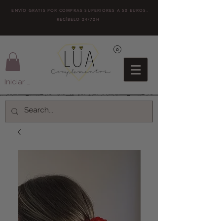
ENVÍO GRATIS POR COMPRAS SUPERIORES A 50 EUROS.
RECÍBELO 24/72H
Iniciar sesión