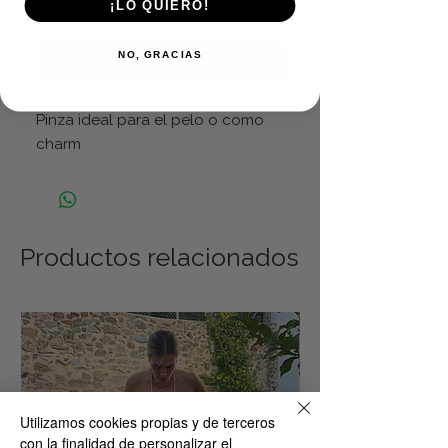
¡LO QUIERO!
Agregar al carrito
NO, GRACIAS
Realizar compra
Pinza ideal para el pelo o como
charm
Productos relacionados
Utilizamos cookies propias y de terceros
con la finalidad de personalizar el