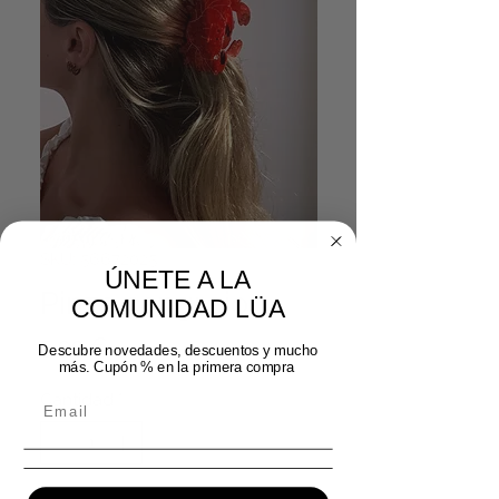
SKU: 56672025
ÚNETE A LA
Pinza cangrejo
COMUNIDAD LÜA
Precio
5,99 €
Descubre novedades, descuentos y mucho
más. Cupón % en la primera compra
Cantidad
*