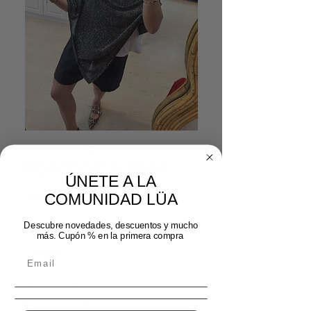
Poncho Carmen
ÚNETE A LA
Precio
Precio de oferta
 29,99 € 
20,99 €
COMUNIDAD LÜA
Descubre novedades, descuentos y mucho
Color
*
más. Cupón % en la primera compra
Cantidad
*