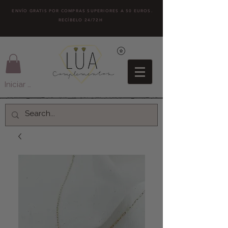
ENVÍO GRATIS POR COMPRAS SUPERIORES A 50 EUROS.
RECÍBELO 24/72H
Iniciar sesión