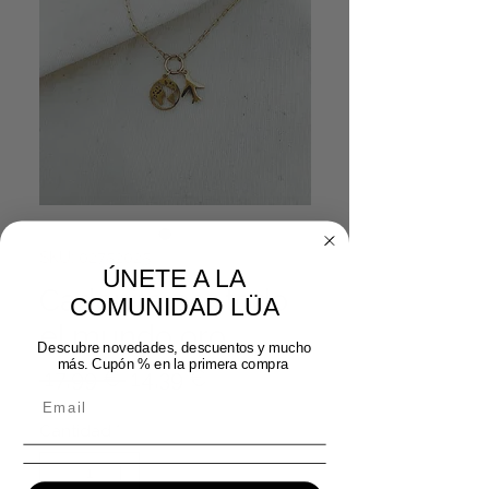
SKU: 02752025
ÚNETE A LA
Cadenita por todo
COMUNIDAD LÜA
el mundo oro
Descubre novedades, descuentos y mucho
más. Cupón % en la primera compra
Precio
Precio de oferta
 17,99 € 
14,39 €
Cantidad
*